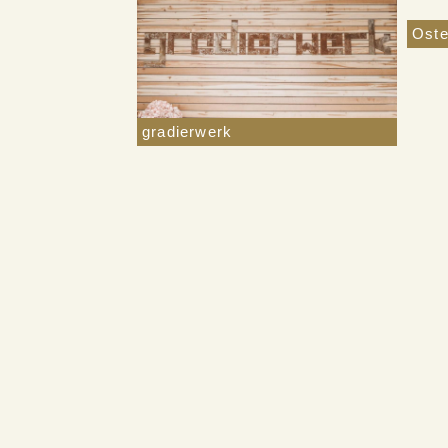
Oste
gradierwerk